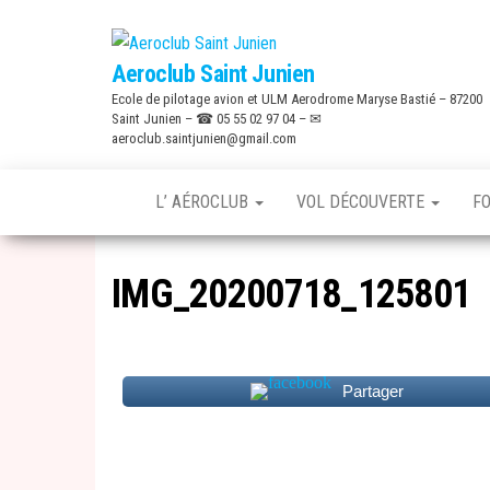
Skip
to
Aeroclub Saint Junien
the
Ecole de pilotage avion et ULM Aerodrome Maryse Bastié – 87200
content
Saint Junien – ☎ 05 55 02 97 04 – ✉
aeroclub.saintjunien@gmail.com
L’ AÉROCLUB
VOL DÉCOUVERTE
F
IMG_20200718_125801
Partager