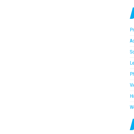
Pr
Ac
So
Le
P
V
Hi
W