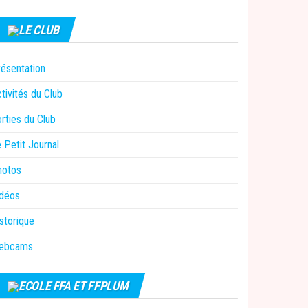
LE CLUB
ésentation
tivités du Club
rties du Club
 Petit Journal
hotos
idéos
storique
ebcams
ECOLE FFA ET FFPLUM