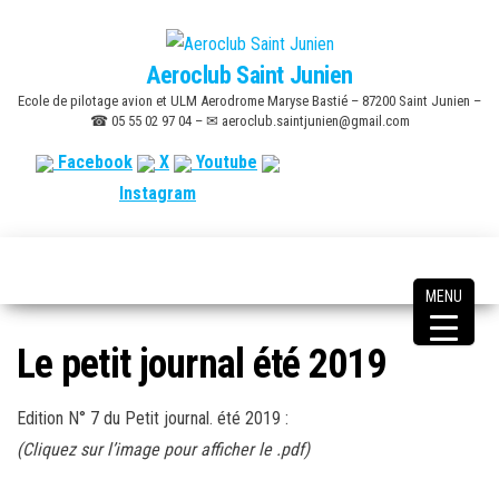
Skip
to
Aeroclub Saint Junien
the
Ecole de pilotage avion et ULM Aerodrome Maryse Bastié – 87200 Saint Junien –
content
☎ 05 55 02 97 04 – ✉ aeroclub.saintjunien@gmail.com
Facebook
X
Youtube
Instagram
MENU
Le petit journal été 2019
Edition N° 7 du Petit journal. été 2019 :
(Cliquez sur l’image pour afficher le .pdf)