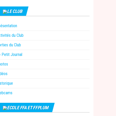
LE CLUB
ésentation
tivités du Club
rties du Club
 Petit Journal
hotos
idéos
storique
ebcams
ECOLE FFA ET FFPLUM