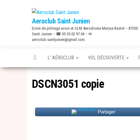
Skip
to
Aeroclub Saint Junien
the
Ecole de pilotage avion et ULM Aerodrome Maryse Bastié – 87200
content
Saint Junien – ☎ 05 55 02 97 04 – ✉
aeroclub.saintjunien@gmail.com
L’ AÉROCLUB
VOL DÉCOUVERTE
DSCN3051 copie
Partager