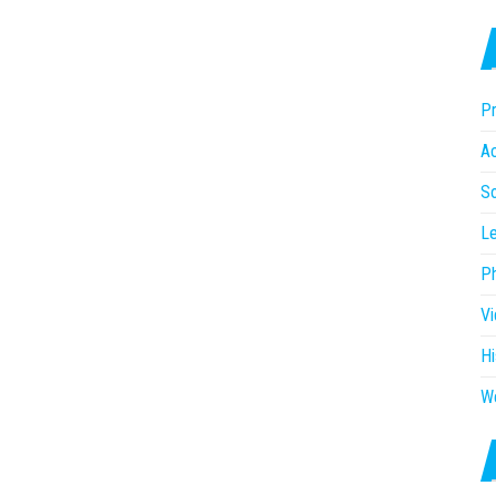
Pr
Ac
So
Le
P
V
Hi
W