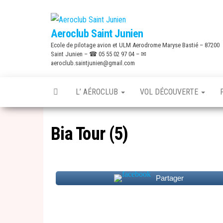
Skip
to
Aeroclub Saint Junien
the
Ecole de pilotage avion et ULM Aerodrome Maryse Bastié – 87200
content
Saint Junien – ☎ 05 55 02 97 04 – ✉
aeroclub.saintjunien@gmail.com
L’ AÉROCLUB
VOL DÉCOUVERTE
Bia Tour (5)
Partager