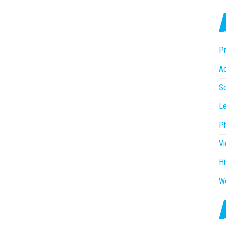
Pr
Ac
So
Le
P
V
Hi
W