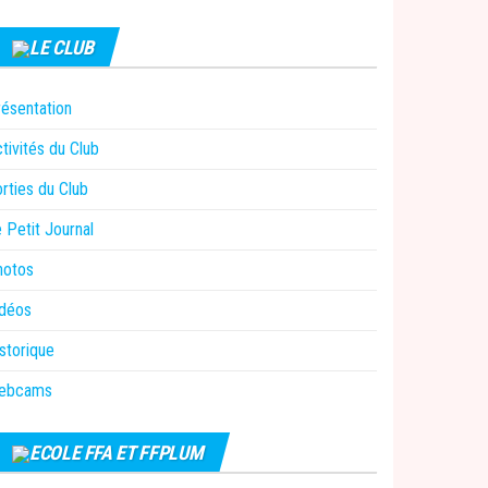
LE CLUB
ésentation
tivités du Club
rties du Club
 Petit Journal
hotos
idéos
storique
ebcams
ECOLE FFA ET FFPLUM