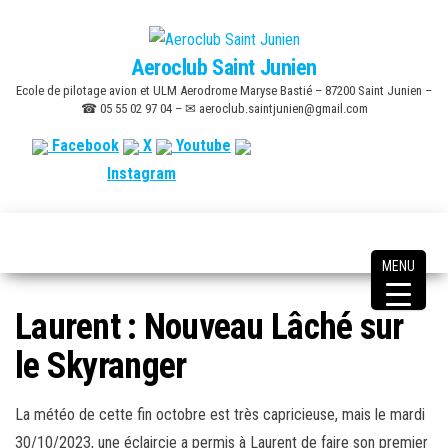
Skip
to
Aeroclub Saint Junien
the
Ecole de pilotage avion et ULM Aerodrome Maryse Bastié – 87200 Saint Junien –
content
☎ 05 55 02 97 04 – ✉ aeroclub.saintjunien@gmail.com
Facebook
X
Youtube
Instagram
MENU
Laurent : Nouveau Lâché sur
le Skyranger
La météo de cette fin octobre est très capricieuse, mais le mardi
30/10/2023, une éclaircie a permis à Laurent de faire son premier