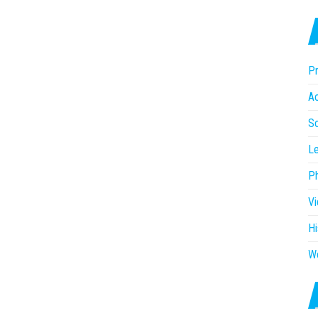
Pr
Ac
So
Le
P
V
Hi
W