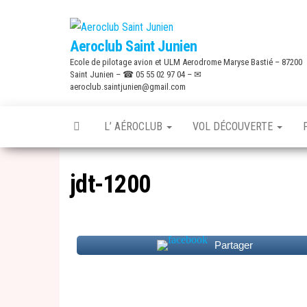
Skip
to
Aeroclub Saint Junien
the
Ecole de pilotage avion et ULM Aerodrome Maryse Bastié – 87200
content
Saint Junien – ☎ 05 55 02 97 04 – ✉
aeroclub.saintjunien@gmail.com
L’ AÉROCLUB
VOL DÉCOUVERTE
jdt-1200
Partager