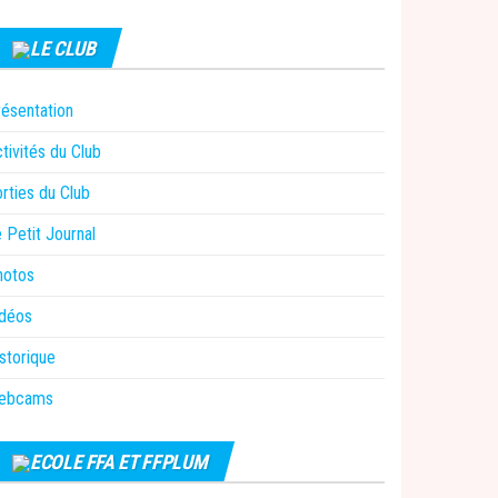
LE CLUB
ésentation
tivités du Club
rties du Club
 Petit Journal
hotos
idéos
storique
ebcams
ECOLE FFA ET FFPLUM