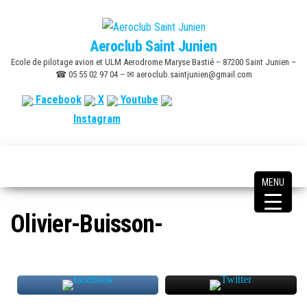
Skip
to
Aeroclub Saint Junien
the
Ecole de pilotage avion et ULM Aerodrome Maryse Bastié – 87200 Saint Junien –
content
☎ 05 55 02 97 04 – ✉ aeroclub.saintjunien@gmail.com
Facebook
X
Youtube
Instagram
MENU
Olivier-Buisson-