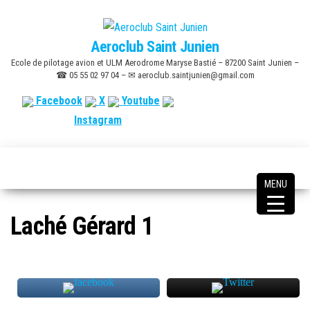
Skip
to
Aeroclub Saint Junien
the
Ecole de pilotage avion et ULM Aerodrome Maryse Bastié – 87200 Saint Junien –
content
☎ 05 55 02 97 04 – ✉ aeroclub.saintjunien@gmail.com
Facebook
X
Youtube
Instagram
MENU
Laché Gérard 1