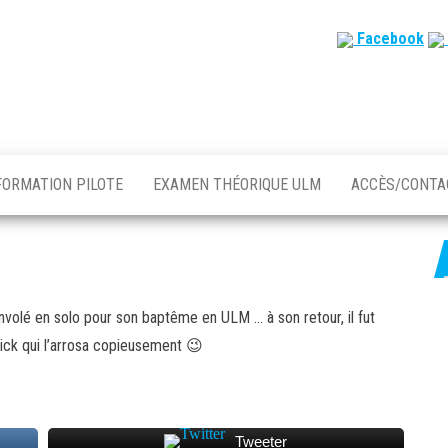
Facebook
FORMATION PILOTE
EXAMEN THÉORIQUE ULM
ACCÈS/CONT
 envolé en solo pour son baptême en ULM … à son retour, il fut
rick qui l’arrosa copieusement 😉
Tweeter