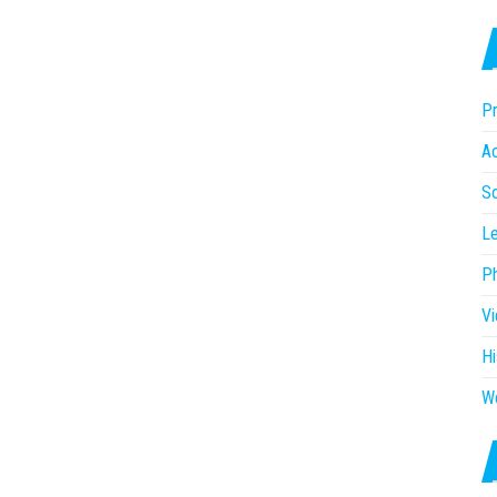
Pr
Ac
So
Le
P
V
Hi
W