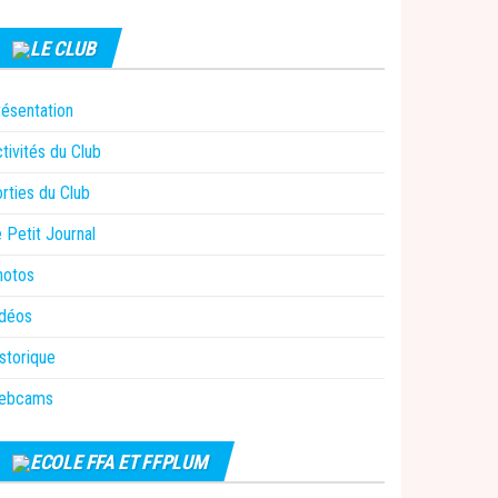
LE CLUB
ésentation
tivités du Club
rties du Club
 Petit Journal
hotos
idéos
storique
ebcams
ECOLE FFA ET FFPLUM