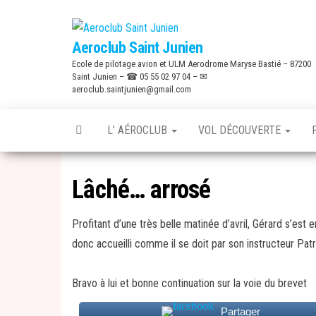
Skip
to
Aeroclub Saint Junien
the
Ecole de pilotage avion et ULM Aerodrome Maryse Bastié – 87200
content
Saint Junien – ☎ 05 55 02 97 04 – ✉
aeroclub.saintjunien@gmail.com
L’ AÉROCLUB
VOL DÉCOUVERTE
Lâché… arrosé
Profitant d’une très belle matinée d’avril, Gérard s’est
donc accueilli comme il se doit par son instructeur Pat
Bravo à lui et bonne continuation sur la voie du brevet
Partager