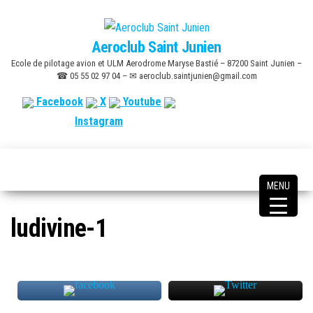
Skip
to
Aeroclub Saint Junien
the
Ecole de pilotage avion et ULM Aerodrome Maryse Bastié – 87200 Saint Junien –
content
☎ 05 55 02 97 04 – ✉ aeroclub.saintjunien@gmail.com
Facebook
X
Youtube
Instagram
MENU
ludivine-1