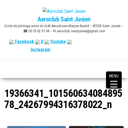
Skip
to
Aeroclub Saint Junien
the
Ecole de pilotage avion et ULM Aerodrome Maryse Bastié – 87200 Saint Junien –
content
☎ 05 55 02 97 04 – ✉ aeroclub.saintjunien@gmail.com
Facebook
X
Youtube
Instagram
MENU
19366341_101560634084895
78_24267994316378022_n