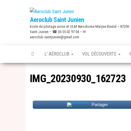
Skip
to
Aeroclub Saint Junien
the
Ecole de pilotage avion et ULM Aerodrome Maryse Bastié – 87200
content
Saint Junien – ☎ 05 55 02 97 04 – ✉
aeroclub.saintjunien@gmail.com
L’ AÉROCLUB
VOL DÉCOUVERTE
IMG_20230930_162723
Partager