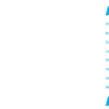
Pr
Ac
So
Le
P
V
Hi
W