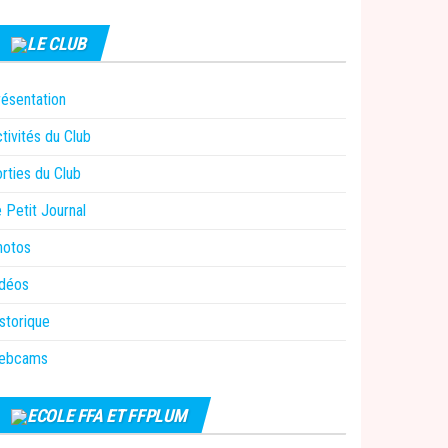
LE CLUB
ésentation
tivités du Club
rties du Club
 Petit Journal
hotos
idéos
storique
ebcams
ECOLE FFA ET FFPLUM