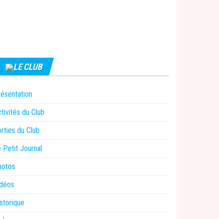
LE CLUB
ésentation
tivités du Club
rties du Club
 Petit Journal
hotos
idéos
storique