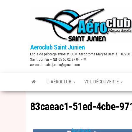
Skip
to
the
content
Aeroclub Saint Junien
Ecole de pilotage avion et ULM Aerodrome Maryse Bastié – 87200
Saint Junien – ☎ 05 55 02 97 04 – ✉
aeroclub.saintjunien@gmail.com
L’ AÉROCLUB
VOL DÉCOUVERTE
83caeac1-51ed-4cbe-97