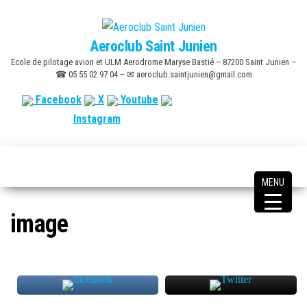
Skip
to
Aeroclub Saint Junien
the
Ecole de pilotage avion et ULM Aerodrome Maryse Bastié – 87200 Saint Junien –
content
☎ 05 55 02 97 04 – ✉ aeroclub.saintjunien@gmail.com
Facebook
X
Youtube
Instagram
MENU
image