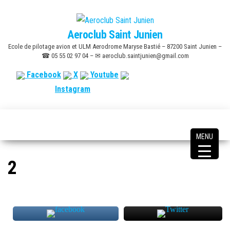
Skip
to
Aeroclub Saint Junien
the
Ecole de pilotage avion et ULM Aerodrome Maryse Bastié – 87200 Saint Junien –
content
☎ 05 55 02 97 04 – ✉ aeroclub.saintjunien@gmail.com
Facebook
X
Youtube
Instagram
MENU
2