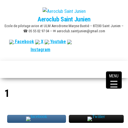
Skip
to
Aeroclub Saint Junien
the
Ecole de pilotage avion et ULM Aerodrome Maryse Bastié – 87200 Saint Junien –
content
☎ 05 55 02 97 04 – ✉ aeroclub.saintjunien@gmail.com
Facebook
X
Youtube
Instagram
MENU
1