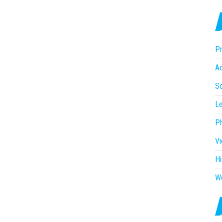
Pr
Ac
So
Le
P
V
Hi
W