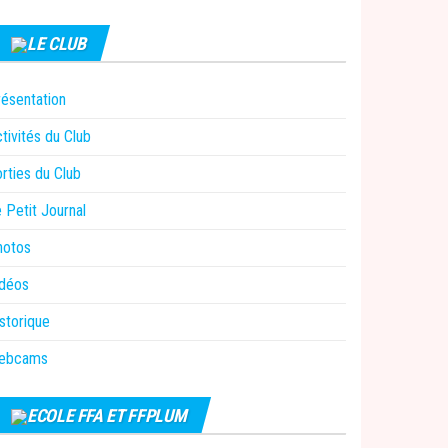
LE CLUB
ésentation
tivités du Club
rties du Club
 Petit Journal
hotos
idéos
storique
ebcams
ECOLE FFA ET FFPLUM