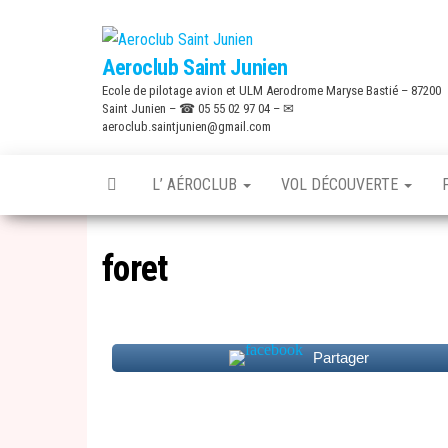
Skip
to
Aeroclub Saint Junien
the
Ecole de pilotage avion et ULM Aerodrome Maryse Bastié – 87200
content
Saint Junien – ☎ 05 55 02 97 04 – ✉
aeroclub.saintjunien@gmail.com
L’ AÉROCLUB
VOL DÉCOUVERTE
foret
Partager