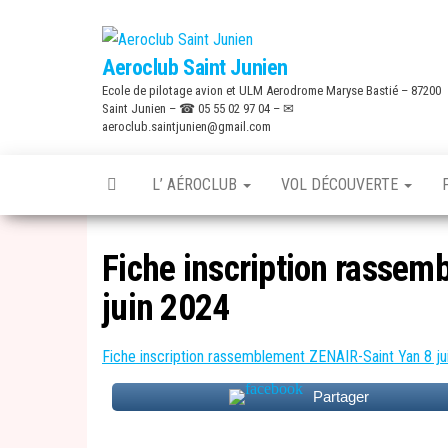
Skip
to
Aeroclub Saint Junien
the
Ecole de pilotage avion et ULM Aerodrome Maryse Bastié – 87200
content
Saint Junien – ☎ 05 55 02 97 04 – ✉
aeroclub.saintjunien@gmail.com
L’ AÉROCLUB
VOL DÉCOUVERTE
Fiche inscription rasse
juin 2024
Fiche inscription rassemblement ZENAIR-Saint Yan 8 ju
Partager