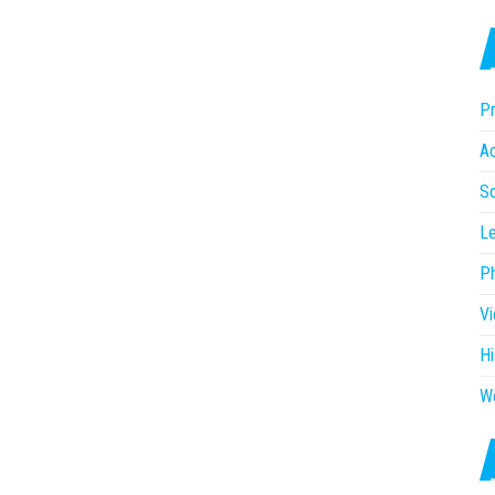
Pr
Ac
So
Le
P
V
Hi
W