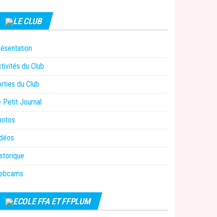
LE CLUB
ésentation
tivités du Club
rties du Club
 Petit Journal
hotos
idéos
storique
ebcams
ECOLE FFA ET FFPLUM