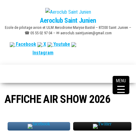
Skip
to
Aeroclub Saint Junien
the
Ecole de pilotage avion et ULM Aerodrome Maryse Bastié – 87200 Saint Junien –
content
☎ 05 55 02 97 04 – ✉ aeroclub.saintjunien@gmail.com
Facebook
X
Youtube
Instagram
MENU
AFFICHE AIR SHOW 2026