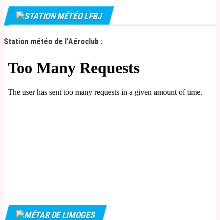
è
STATION MÉTÉO LFBJ
n
e
Station météo de l'Aéroclub :
m
e
n
t
MÉTAR DE LIMOGES