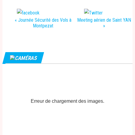
Partager
Tweeter
«
Journée Sécurité des Vols à
Meeting aérien de Saint YAN
N
Montpezat
»
a
v
i
CAMÉRAS
g
a
t
i
o
Erreur de chargement des images.
n
É
v