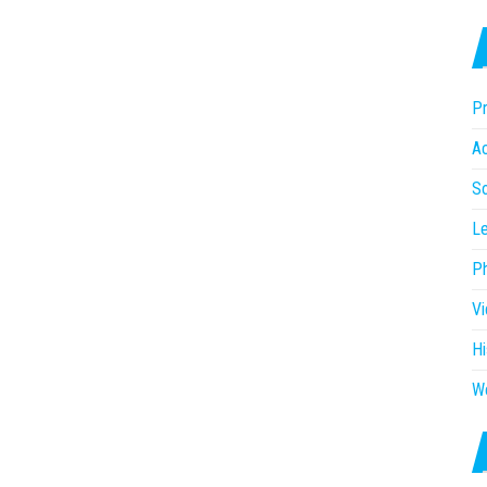
Pr
Ac
So
Le
P
V
Hi
W