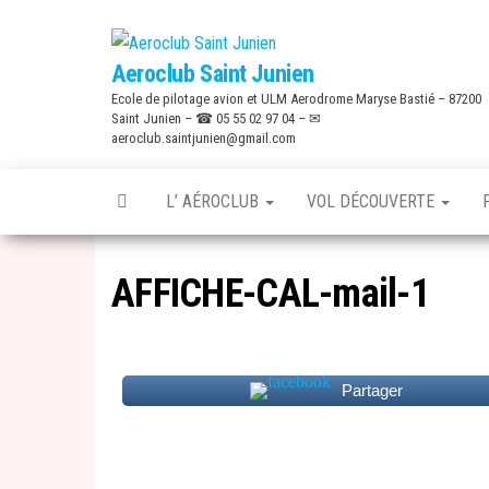
Skip
to
Aeroclub Saint Junien
the
Ecole de pilotage avion et ULM Aerodrome Maryse Bastié – 87200
content
Saint Junien – ☎ 05 55 02 97 04 – ✉
aeroclub.saintjunien@gmail.com
L’ AÉROCLUB
VOL DÉCOUVERTE
AFFICHE-CAL-mail-1
Partager