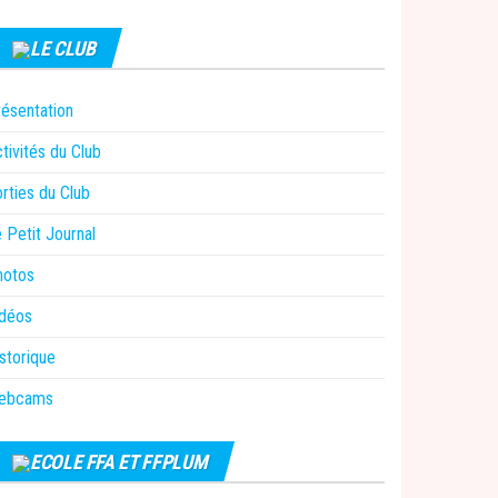
LE CLUB
ésentation
tivités du Club
rties du Club
 Petit Journal
hotos
idéos
storique
ebcams
ECOLE FFA ET FFPLUM