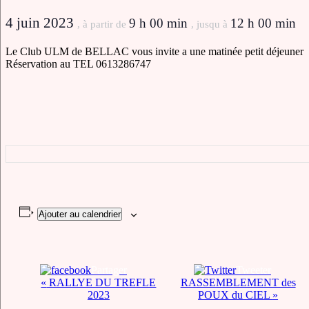
4 juin 2023
9 h 00 min
12 h 00 min
, à partir de
, jusqu à
Le Club ULM de BELLAC vous invite a une matinée petit déjeuner
Réservation au TEL 0613286747
Ajouter au calendrier
Partager
Tweeter
Navigation
«
RALLYE DU TREFLE
RASSEMBLEMENT des
2023
POUX du CIEL
»
Évènement