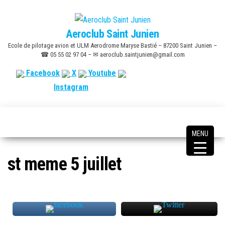
Skip
to
Aeroclub Saint Junien
the
Ecole de pilotage avion et ULM Aerodrome Maryse Bastié – 87200 Saint Junien –
content
☎ 05 55 02 97 04 – ✉ aeroclub.saintjunien@gmail.com
Facebook
X
Youtube
Instagram
MENU
st meme 5 juillet