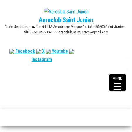
Skip
to
Aeroclub Saint Junien
the
Ecole de pilotage avion et ULM Aerodrome Maryse Bastié – 87200 Saint Junien –
content
☎ 05 55 02 97 04 – ✉ aeroclub.saintjunien@gmail.com
Facebook
X
Youtube
Instagram
MENU