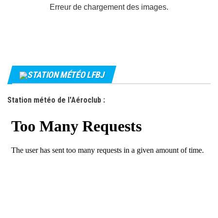
É
Erreur de chargement des images.
v
è
n
e
m
STATION MÉTÉO LFBJ
e
n
Station météo de l'Aéroclub :
t