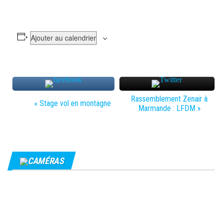
Ajouter au calendrier
N
Rassemblement Zenair à
«
Stage vol en montagne
Marmande : LFDM
»
a
v
i
g
CAMÉRAS
a
t
i
o
n