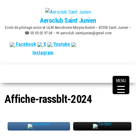
Skip
to
Aeroclub Saint Junien
the
Ecole de pilotage avion et ULM Aerodrome Maryse Bastié – 87200 Saint Junien –
content
☎ 05 55 02 97 04 – ✉ aeroclub.saintjunien@gmail.com
Facebook
X
Youtube
Instagram
MENU
Affiche-rassblt-2024