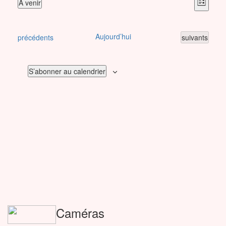
Navi
Navi
À venir
Liste
de
par
Sélectionnez
vues
une
cons
date.
Évè
Aujourd’hui
Évènements
Évènements
précédents
suivants
S’abonner au calendrier
Caméras