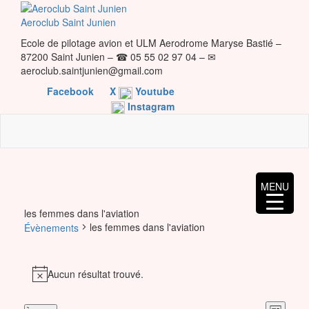
Skip
to
Aeroclub Saint Junien
the
Ecole de pilotage avion et ULM Aerodrome Maryse Bastié –
content
87200 Saint Junien – ☎ 05 55 02 97 04 – ✉
aeroclub.saintjunien@gmail.com
Facebook
X
Youtube
Instagram
MENU
les femmes dans l'aviation
les femmes dans l'aviation
Évènements
Évènements
Aucun résultat trouvé.
Notice