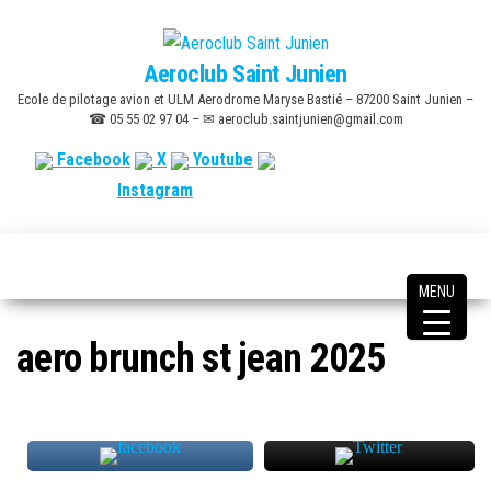
Skip
to
Aeroclub Saint Junien
the
Ecole de pilotage avion et ULM Aerodrome Maryse Bastié – 87200 Saint Junien –
content
☎ 05 55 02 97 04 – ✉ aeroclub.saintjunien@gmail.com
Facebook
X
Youtube
Instagram
MENU
aero brunch st jean 2025