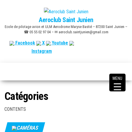
Skip
to
Aeroclub Saint Junien
the
Ecole de pilotage avion et ULM Aerodrome Maryse Bastié – 87200 Saint Junien –
content
☎ 05 55 02 97 04 – ✉ aeroclub.saintjunien@gmail.com
Facebook
X
Youtube
Instagram
MENU
Catégories
CONTENTS
CAMÉRAS