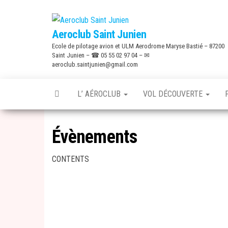
Skip
to
Aeroclub Saint Junien
the
Ecole de pilotage avion et ULM Aerodrome Maryse Bastié – 87200
content
Saint Junien – ☎ 05 55 02 97 04 – ✉
aeroclub.saintjunien@gmail.com
L’ AÉROCLUB
VOL DÉCOUVERTE
Évènements
CONTENTS