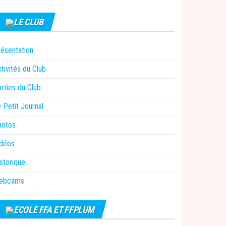
LE CLUB
ésentation
tivités du Club
rties du Club
 Petit Journal
hotos
idéos
storique
ebcams
ECOLE FFA ET FFPLUM