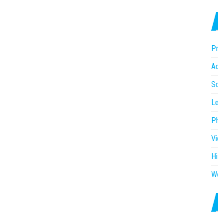
Pr
Ac
So
Le
P
V
Hi
W