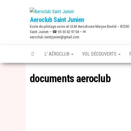
Skip
to
Aeroclub Saint Junien
the
Ecole de pilotage avion et ULM Aerodrome Maryse Bastié – 87200
content
Saint Junien – ☎ 05 55 02 97 04 – ✉
aeroclub.saintjunien@gmail.com
L’ AÉROCLUB
VOL DÉCOUVERTE
documents aeroclub