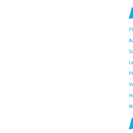
Pr
Ac
So
Le
P
V
Hi
W