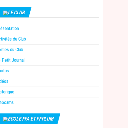
LE CLUB
ésentation
tivités du Club
rties du Club
 Petit Journal
hotos
idéos
storique
ebcams
ECOLE FFA ET FFPLUM