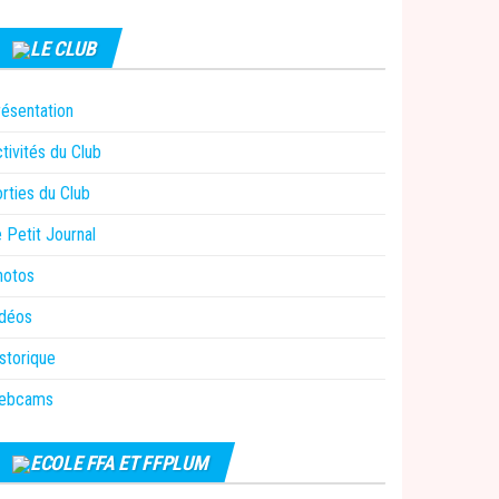
LE CLUB
ésentation
tivités du Club
rties du Club
 Petit Journal
hotos
idéos
storique
ebcams
ECOLE FFA ET FFPLUM