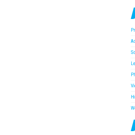
Pr
Ac
So
Le
P
V
Hi
W