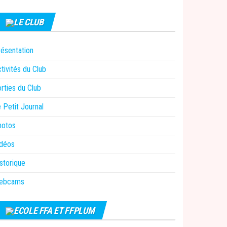
LE CLUB
ésentation
tivités du Club
rties du Club
 Petit Journal
hotos
idéos
storique
ebcams
ECOLE FFA ET FFPLUM