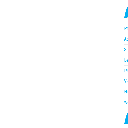
Pr
Ac
So
Le
P
V
Hi
W