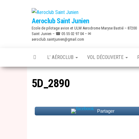
Skip
to
Aeroclub Saint Junien
the
Ecole de pilotage avion et ULM Aerodrome Maryse Bastié – 87200
content
Saint Junien – ☎ 05 55 02 97 04 – ✉
aeroclub.saintjunien@gmail.com
L’ AÉROCLUB
VOL DÉCOUVERTE
5D_2890
Partager