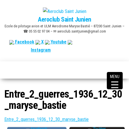
Skip
to
Aeroclub Saint Junien
the
Ecole de pilotage avion et ULM Aerodrome Maryse Bastié – 87200 Saint Junien –
content
☎ 05 55 02 97 04 – ✉ aeroclub.saintjunien@gmail.com
Facebook
X
Youtube
Instagram
MENU
Entre_2_guerres_1936_12_30
_maryse_bastie
Entre_2_guerres_1936_12_30_maryse_bastie