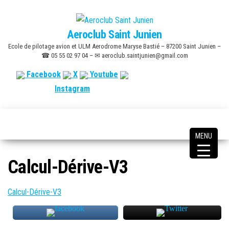
Skip
to
Aeroclub Saint Junien
the
Ecole de pilotage avion et ULM Aerodrome Maryse Bastié – 87200 Saint Junien –
content
☎ 05 55 02 97 04 – ✉ aeroclub.saintjunien@gmail.com
Facebook
X
Youtube
Instagram
MENU
Calcul-Dérive-V3
Calcul-Dérive-V3