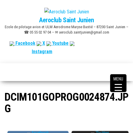
Skip
to
Aeroclub Saint Junien
the
Ecole de pilotage avion et ULM Aerodrome Maryse Bastié – 87200 Saint Junien –
content
☎ 05 55 02 97 04 – ✉ aeroclub.saintjunien@gmail.com
Facebook
X
Youtube
Instagram
MENU
DCIM101GOPROG0024874.JP
G