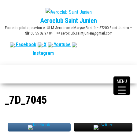
Skip
to
Aeroclub Saint Junien
the
Ecole de pilotage avion et ULM Aerodrome Maryse Bastié – 87200 Saint Junien –
content
☎ 05 55 02 97 04 – ✉ aeroclub.saintjunien@gmail.com
Facebook
X
Youtube
Instagram
MENU
_7D_7045