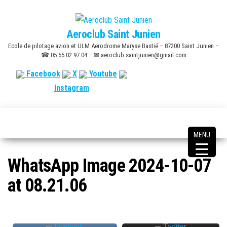
Skip
to
Aeroclub Saint Junien
the
Ecole de pilotage avion et ULM Aerodrome Maryse Bastié – 87200 Saint Junien –
content
☎ 05 55 02 97 04 – ✉ aeroclub.saintjunien@gmail.com
Facebook
X
Youtube
Instagram
MENU
WhatsApp Image 2024-10-07
at 08.21.06