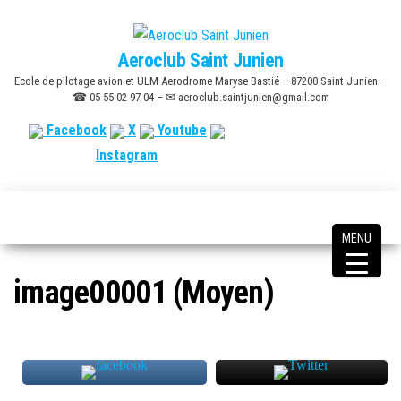
Skip
to
Aeroclub Saint Junien
the
Ecole de pilotage avion et ULM Aerodrome Maryse Bastié – 87200 Saint Junien –
content
☎ 05 55 02 97 04 – ✉ aeroclub.saintjunien@gmail.com
Facebook
X
Youtube
Instagram
MENU
image00001 (Moyen)