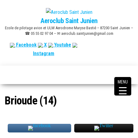
Skip
to
Aeroclub Saint Junien
the
Ecole de pilotage avion et ULM Aerodrome Maryse Bastié – 87200 Saint Junien –
content
☎ 05 55 02 97 04 – ✉ aeroclub.saintjunien@gmail.com
Facebook
X
Youtube
Instagram
MENU
Brioude (14)