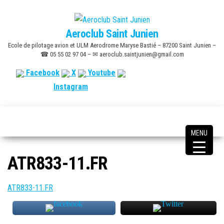
Skip
to
Aeroclub Saint Junien
the
Ecole de pilotage avion et ULM Aerodrome Maryse Bastié – 87200 Saint Junien –
content
☎ 05 55 02 97 04 – ✉ aeroclub.saintjunien@gmail.com
Facebook
X
Youtube
Instagram
MENU
ATR833-11.FR
ATR833-11.FR