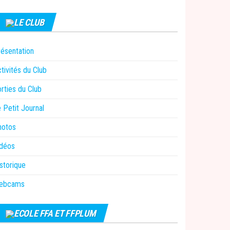
LE CLUB
ésentation
tivités du Club
rties du Club
 Petit Journal
hotos
idéos
storique
ebcams
ECOLE FFA ET FFPLUM