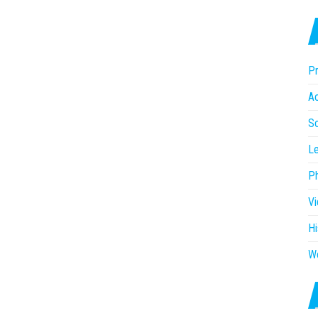
Pr
Ac
So
Le
P
V
Hi
W