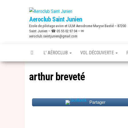
Skip
to
Aeroclub Saint Junien
the
Ecole de pilotage avion et ULM Aerodrome Maryse Bastié – 87200
content
Saint Junien – ☎ 05 55 02 97 04 – ✉
aeroclub.saintjunien@gmail.com
L’ AÉROCLUB
VOL DÉCOUVERTE
arthur breveté
Partager