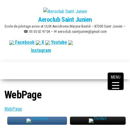
Skip
to
Aeroclub Saint Junien
the
Ecole de pilotage avion et ULM Aerodrome Maryse Bastié – 87200 Saint Junien –
content
☎ 05 55 02 97 04 – ✉ aeroclub.saintjunien@gmail.com
Facebook
X
Youtube
Instagram
MENU
WebPage
WebPage