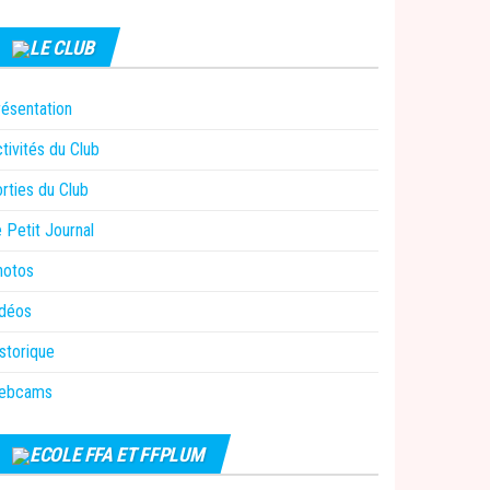
LE CLUB
ésentation
tivités du Club
rties du Club
 Petit Journal
hotos
idéos
storique
ebcams
ECOLE FFA ET FFPLUM