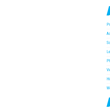
Pr
Ac
So
Le
P
V
Hi
W