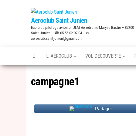
Skip
to
Aeroclub Saint Junien
the
Ecole de pilotage avion et ULM Aerodrome Maryse Bastié – 87200
content
Saint Junien – ☎ 05 55 02 97 04 – ✉
aeroclub.saintjunien@gmail.com
L’ AÉROCLUB
VOL DÉCOUVERTE
campagne1
Partager