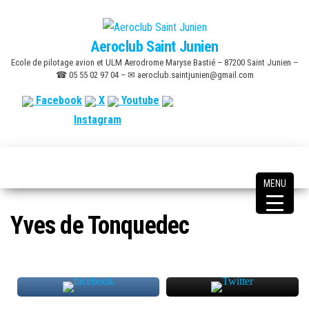
Skip
to
Aeroclub Saint Junien
the
Ecole de pilotage avion et ULM Aerodrome Maryse Bastié – 87200 Saint Junien –
content
☎ 05 55 02 97 04 – ✉ aeroclub.saintjunien@gmail.com
Facebook
X
Youtube
Instagram
MENU
Yves de Tonquedec