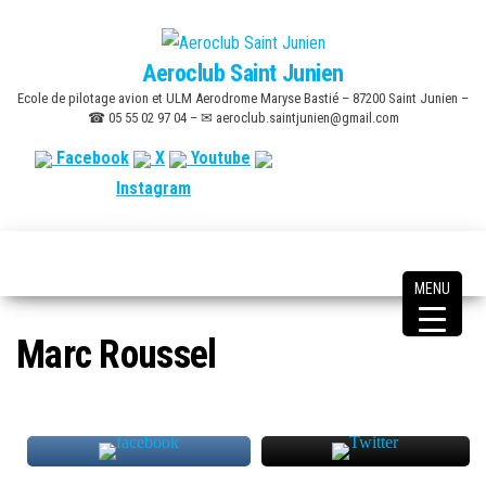
Skip
to
Aeroclub Saint Junien
the
Ecole de pilotage avion et ULM Aerodrome Maryse Bastié – 87200 Saint Junien –
content
☎ 05 55 02 97 04 – ✉ aeroclub.saintjunien@gmail.com
Facebook
X
Youtube
Instagram
MENU
Marc Roussel