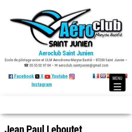
Skip
to
the
content
Aeroclub Saint Junien
Ecole de pilotage avion et ULM Aerodrome Maryse Bastié – 87200 Saint Junien –
☎ 05 55 02 97 04 – ✉ aeroclub.saintjunien@gmail.com
Facebook
X
Youtube
MENU
Instagram
Jean Paul Leboutet