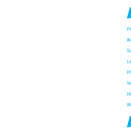
Pr
Ac
So
Le
P
V
Hi
W