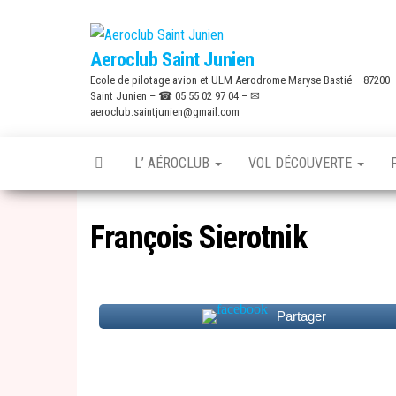
Skip
to
Aeroclub Saint Junien
the
Ecole de pilotage avion et ULM Aerodrome Maryse Bastié – 87200
content
Saint Junien – ☎ 05 55 02 97 04 – ✉
aeroclub.saintjunien@gmail.com
L’ AÉROCLUB
VOL DÉCOUVERTE
François Sierotnik
Partager