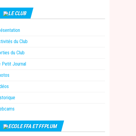
LE CLUB
ésentation
tivités du Club
rties du Club
 Petit Journal
hotos
idéos
storique
ebcams
ECOLE FFA ET FFPLUM