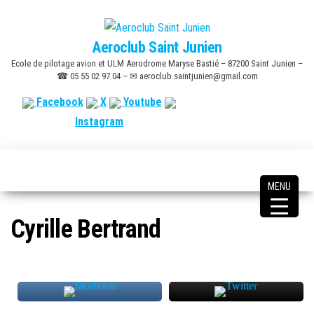
Skip
to
Aeroclub Saint Junien
the
Ecole de pilotage avion et ULM Aerodrome Maryse Bastié – 87200 Saint Junien –
content
☎ 05 55 02 97 04 – ✉ aeroclub.saintjunien@gmail.com
Facebook
X
Youtube
Instagram
MENU
Cyrille Bertrand