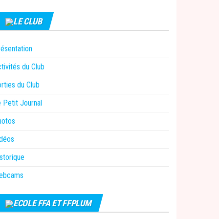
LE CLUB
ésentation
tivités du Club
rties du Club
 Petit Journal
hotos
idéos
storique
ebcams
ECOLE FFA ET FFPLUM