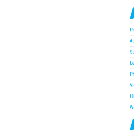
Pr
Ac
So
Le
P
V
Hi
W