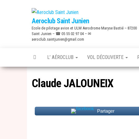
Skip
to
Aeroclub Saint Junien
the
Ecole de pilotage avion et ULM Aerodrome Maryse Bastié – 87200
content
Saint Junien – ☎ 05 55 02 97 04 – ✉
aeroclub.saintjunien@gmail.com
L’ AÉROCLUB
VOL DÉCOUVERTE
Claude JALOUNEIX
Partager