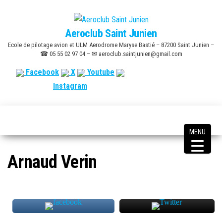
Skip
to
Aeroclub Saint Junien
the
Ecole de pilotage avion et ULM Aerodrome Maryse Bastié – 87200 Saint Junien –
content
☎ 05 55 02 97 04 – ✉ aeroclub.saintjunien@gmail.com
Facebook
X
Youtube
Instagram
MENU
Arnaud Verin